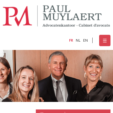
Skip to
main
content
☰
FR
NL
EN