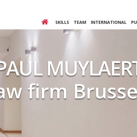
Skip to
main
content
SKILLS
TEAM
INTERNATIONAL
PU
PAUL MUYLAER
aw firm Brusse