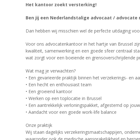
Het kantoor zoekt versterking!
Ben jij een Nederlandstalige advocaat / advocate 
Dan hebben wij misschien wel de perfecte uitdaging voor
Voor ons advocatenkantoor in het hartje van Brussel z
kwaliteit, samenwerking en een goede sfeer centraal sta
wat zorgt voor een boeiende en grensoverschrijdende pra
Wat mag je verwachten?
• Een gevarieerde praktijk binnen het verzekerings- en a
• Een hecht en enthousiast team
• Een groeiend kantoor
• Werken op een toplocatie in Brussel
• Een aantrekkelijk verloningspakket, afgestemd op jouw 
• Aandacht voor een goede work-life balance
Onze praktijk
Wij staan dagelijks verzekeringsmaatschappijen, onderne
waaronder ook de medische aansprakelijkheid en beroeps