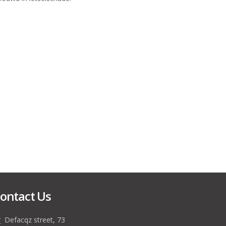
ontact Us
Defacqz street, 73