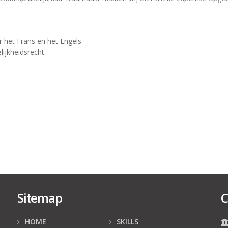
r het Frans en het Engels
lijkheidsrecht
Sitemap
C
HOME
SKILLS