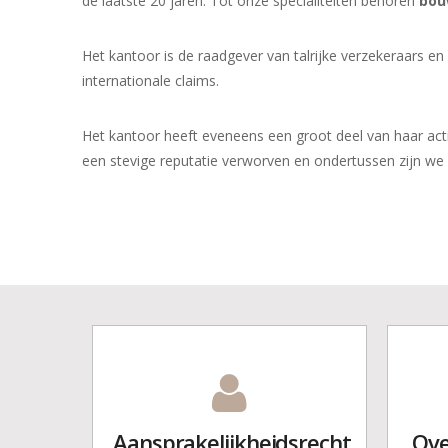
de laatste 20 jaren. Tot onze specialiteiten behoren
bou
Het kantoor is de raadgever van talrijke verzekeraars en
internationale claims.
Het kantoor heeft eveneens een groot deel van haar acti
een stevige reputatie verworven en ondertussen zijn we 
Aansprakelijkheid
Overeenkomstenr
Evaluatie van lich
Verzekerings- en h
Gezondheidsrecht
Verkeersrecht
Bouwrecht
Aansprakelijkheidsrecht
Ove