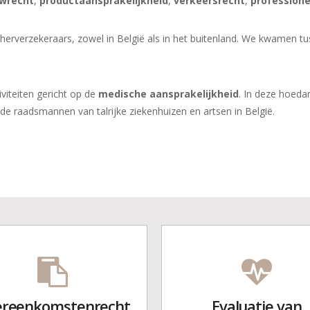
wrecht
,
productaansprakelijkheid
,
verkeersrecht
,
professione
 herverzekeraars, zowel in België als in het buitenland. We kwamen tus
viteiten gericht op de
medische aansprakelijkheid
. In deze hoeda
de raadsmannen van talrijke ziekenhuizen en artsen in België.
srecht
echt
amelijke schade
erverzekeringsrecht
reenkomstenrecht
Evaluatie van