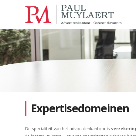
Expertisedomeinen
De specialiteit van het advocatenkantoor is
verzekerin